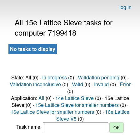
log in
All 15e Lattice Sieve tasks for
computer 7199418
No tasks to display
State: All (0) ·
In progress
(0) ·
Validation pending
(0) ·
Validation inconclusive
(0) ·
Valid
(0) ·
Invalid
(0) ·
Error
(0)
Application:
All
(0) ·
14e Lattice Sieve
(0) · 15e Lattice
Sieve (0) ·
15e Lattice Sieve for smaller numbers
(0) ·
16e Lattice Sieve for smaller numbers
(0) ·
16e Lattice
Sieve V5
(0)
Task name: