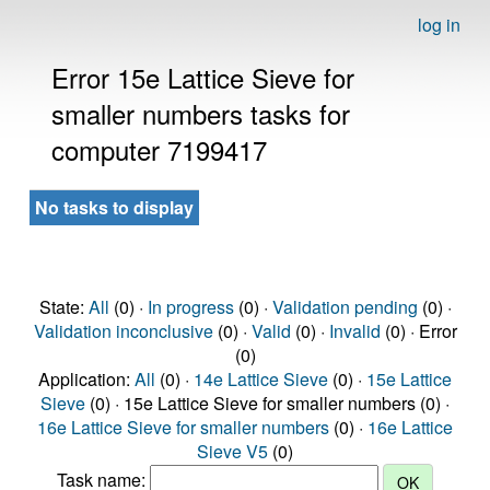
log in
Error 15e Lattice Sieve for
smaller numbers tasks for
computer 7199417
No tasks to display
State:
All
(0) ·
In progress
(0) ·
Validation pending
(0) ·
Validation inconclusive
(0) ·
Valid
(0) ·
Invalid
(0) · Error
(0)
Application:
All
(0) ·
14e Lattice Sieve
(0) ·
15e Lattice
Sieve
(0) · 15e Lattice Sieve for smaller numbers (0) ·
16e Lattice Sieve for smaller numbers
(0) ·
16e Lattice
Sieve V5
(0)
Task name: