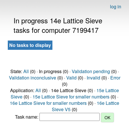
log in
In progress 14e Lattice Sieve
tasks for computer 7199417
No tasks to display
State:
All
(0) · In progress (0) ·
Validation pending
(0) ·
Validation inconclusive
(0) ·
Valid
(0) ·
Invalid
(0) ·
Error
(0)
Application:
All
(0) · 14e Lattice Sieve (0) ·
15e Lattice
Sieve
(0) ·
15e Lattice Sieve for smaller numbers
(0) ·
16e Lattice Sieve for smaller numbers
(0) ·
16e Lattice
Sieve V5
(0)
Task name: