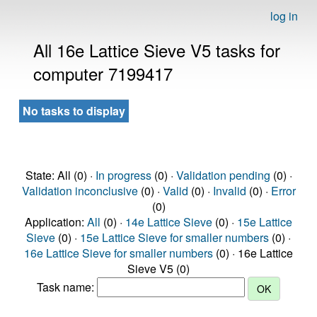
log in
All 16e Lattice Sieve V5 tasks for
computer 7199417
No tasks to display
State: All (0) ·
In progress
(0) ·
Validation pending
(0) ·
Validation inconclusive
(0) ·
Valid
(0) ·
Invalid
(0) ·
Error
(0)
Application:
All
(0) ·
14e Lattice Sieve
(0) ·
15e Lattice
Sieve
(0) ·
15e Lattice Sieve for smaller numbers
(0) ·
16e Lattice Sieve for smaller numbers
(0) · 16e Lattice
Sieve V5 (0)
Task name: