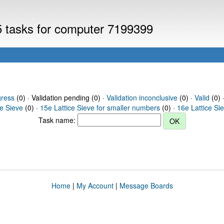
V5 tasks for computer 7199399
gress
(0) · Validation pending (0) ·
Validation inconclusive
(0) ·
Valid
(0) 
ce Sieve
(0) ·
15e Lattice Sieve for smaller numbers
(0) ·
16e Lattice Si
Task name:
Home
|
My Account
|
Message Boards