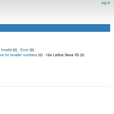
log in
·
Invalid
(0) ·
Error
(0)
eve for smaller numbers
(0) · 16e Lattice Sieve V5 (0)