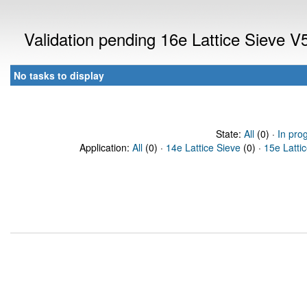
Validation pending 16e Lattice Sieve 
No tasks to display
State:
All
(0) ·
In pro
Application:
All
(0) ·
14e Lattice Sieve
(0) ·
15e Latti