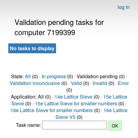
log in
Validation pending tasks for
computer 7199399
No tasks to display
State:
All
(0) ·
In progress
(0) · Validation pending (0) ·
Validation inconclusive
(0) ·
Valid
(0) ·
Invalid
(0) ·
Error
(0)
Application: All (0) ·
14e Lattice Sieve
(0) ·
15e Lattice
Sieve
(0) ·
15e Lattice Sieve for smaller numbers
(0) ·
16e Lattice Sieve for smaller numbers
(0) ·
16e Lattice
Sieve V5
(0)
Task name: