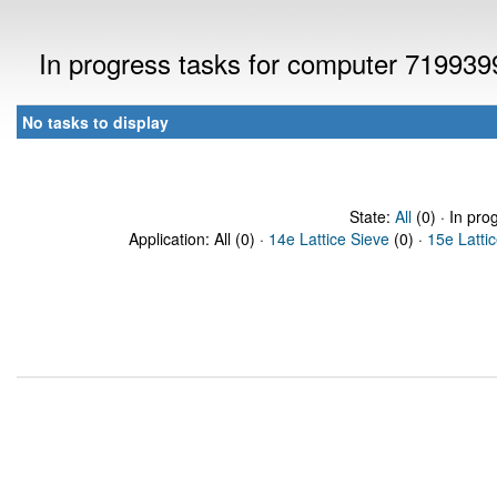
In progress tasks for computer 719939
No tasks to display
State:
All
(0) · In pro
Application: All (0) ·
14e Lattice Sieve
(0) ·
15e Latti