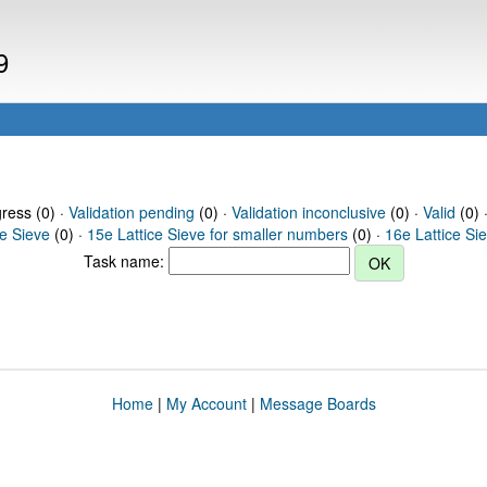
9
gress (0) ·
Validation pending
(0) ·
Validation inconclusive
(0) ·
Valid
(0) 
ce Sieve
(0) ·
15e Lattice Sieve for smaller numbers
(0) ·
16e Lattice Si
Task name:
Home
|
My Account
|
Message Boards