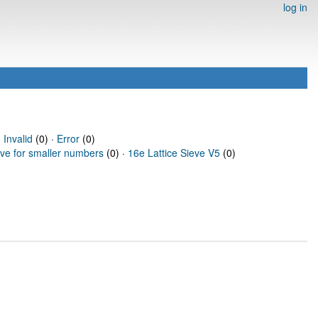
log in
·
Invalid
(0) ·
Error
(0)
eve for smaller numbers
(0) ·
16e Lattice Sieve V5
(0)