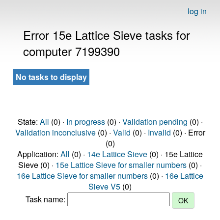
log in
Error 15e Lattice Sieve tasks for
computer 7199390
No tasks to display
State:
All
(0) ·
In progress
(0) ·
Validation pending
(0) ·
Validation inconclusive
(0) ·
Valid
(0) ·
Invalid
(0) · Error
(0)
Application:
All
(0) ·
14e Lattice Sieve
(0) · 15e Lattice
Sieve (0) ·
15e Lattice Sieve for smaller numbers
(0) ·
16e Lattice Sieve for smaller numbers
(0) ·
16e Lattice
Sieve V5
(0)
Task name: