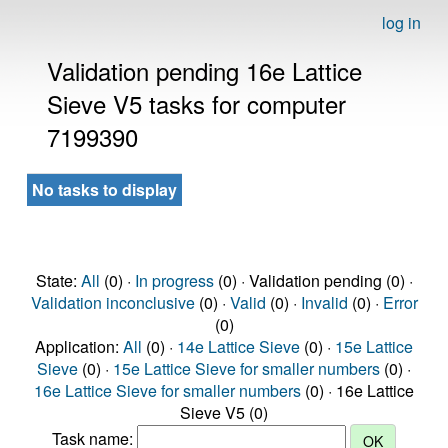
log in
Validation pending 16e Lattice
Sieve V5 tasks for computer
7199390
No tasks to display
State:
All
(0) ·
In progress
(0) · Validation pending (0) ·
Validation inconclusive
(0) ·
Valid
(0) ·
Invalid
(0) ·
Error
(0)
Application:
All
(0) ·
14e Lattice Sieve
(0) ·
15e Lattice
Sieve
(0) ·
15e Lattice Sieve for smaller numbers
(0) ·
16e Lattice Sieve for smaller numbers
(0) · 16e Lattice
Sieve V5 (0)
Task name: