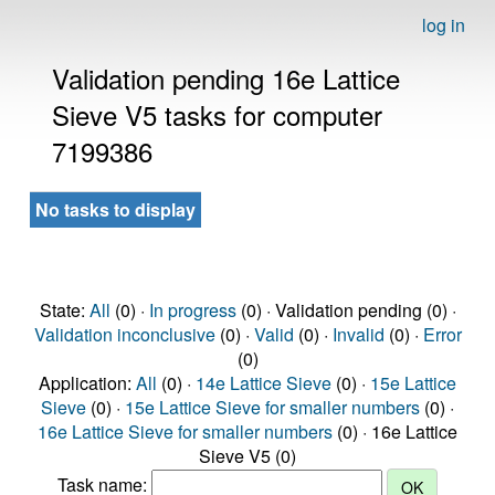
log in
Validation pending 16e Lattice
Sieve V5 tasks for computer
7199386
No tasks to display
State:
All
(0) ·
In progress
(0) · Validation pending (0) ·
Validation inconclusive
(0) ·
Valid
(0) ·
Invalid
(0) ·
Error
(0)
Application:
All
(0) ·
14e Lattice Sieve
(0) ·
15e Lattice
Sieve
(0) ·
15e Lattice Sieve for smaller numbers
(0) ·
16e Lattice Sieve for smaller numbers
(0) · 16e Lattice
Sieve V5 (0)
Task name: