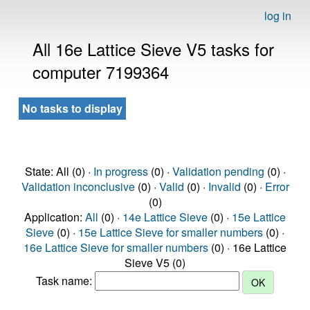
log in
All 16e Lattice Sieve V5 tasks for
computer 7199364
No tasks to display
State: All (0) ·
In progress
(0) ·
Validation pending
(0) ·
Validation inconclusive
(0) ·
Valid
(0) ·
Invalid
(0) ·
Error
(0)
Application:
All
(0) ·
14e Lattice Sieve
(0) ·
15e Lattice
Sieve
(0) ·
15e Lattice Sieve for smaller numbers
(0) ·
16e Lattice Sieve for smaller numbers
(0) · 16e Lattice
Sieve V5 (0)
Task name: