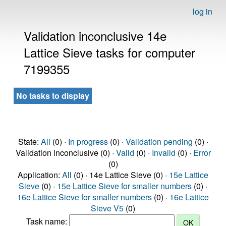
log in
Validation inconclusive 14e
Lattice Sieve tasks for computer
7199355
No tasks to display
State:
All
(0) ·
In progress
(0) ·
Validation pending
(0) ·
Validation inconclusive (0) ·
Valid
(0) ·
Invalid
(0) ·
Error
(0)
Application:
All
(0) · 14e Lattice Sieve (0) ·
15e Lattice
Sieve
(0) ·
15e Lattice Sieve for smaller numbers
(0) ·
16e Lattice Sieve for smaller numbers
(0) ·
16e Lattice
Sieve V5
(0)
Task name: