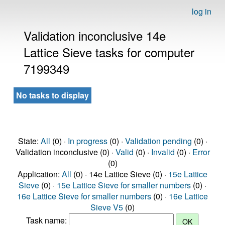
log in
Validation inconclusive 14e
Lattice Sieve tasks for computer
7199349
No tasks to display
State:
All
(0) ·
In progress
(0) ·
Validation pending
(0) ·
Validation inconclusive (0) ·
Valid
(0) ·
Invalid
(0) ·
Error
(0)
Application:
All
(0) · 14e Lattice Sieve (0) ·
15e Lattice
Sieve
(0) ·
15e Lattice Sieve for smaller numbers
(0) ·
16e Lattice Sieve for smaller numbers
(0) ·
16e Lattice
Sieve V5
(0)
Task name: