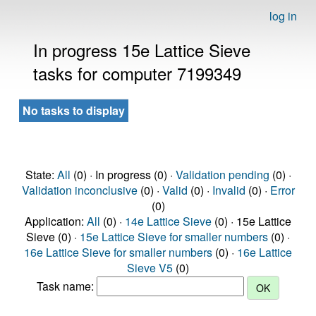
log in
In progress 15e Lattice Sieve
tasks for computer 7199349
No tasks to display
State:
All
(0) · In progress (0) ·
Validation pending
(0) ·
Validation inconclusive
(0) ·
Valid
(0) ·
Invalid
(0) ·
Error
(0)
Application:
All
(0) ·
14e Lattice Sieve
(0) · 15e Lattice
Sieve (0) ·
15e Lattice Sieve for smaller numbers
(0) ·
16e Lattice Sieve for smaller numbers
(0) ·
16e Lattice
Sieve V5
(0)
Task name: