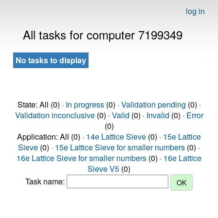
log in
All tasks for computer 7199349
No tasks to display
State: All (0) ·
In progress
(0) ·
Validation pending
(0) ·
Validation inconclusive
(0) ·
Valid
(0) ·
Invalid
(0) ·
Error
(0)
Application: All (0) ·
14e Lattice Sieve
(0) ·
15e Lattice
Sieve
(0) ·
15e Lattice Sieve for smaller numbers
(0) ·
16e Lattice Sieve for smaller numbers
(0) ·
16e Lattice
Sieve V5
(0)
Task name: