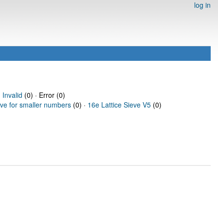
log in
·
Invalid
(0) · Error (0)
eve for smaller numbers
(0) ·
16e Lattice Sieve V5
(0)