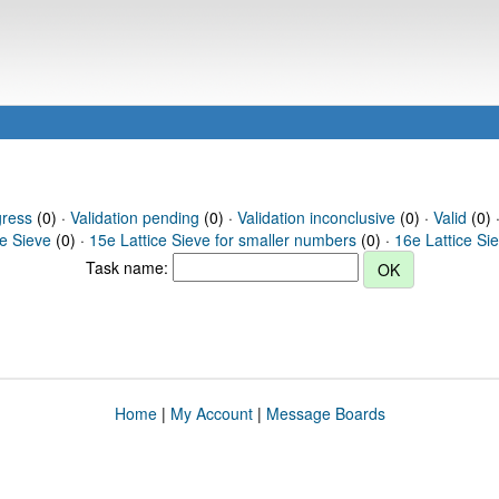
gress
(0) ·
Validation pending
(0) ·
Validation inconclusive
(0) ·
Valid
(0) 
ce Sieve
(0) ·
15e Lattice Sieve for smaller numbers
(0) ·
16e Lattice Si
Task name:
Home
|
My Account
|
Message Boards