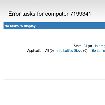
Error tasks for computer 7199341
No tasks to display
State:
All
(0) ·
In pro
Application: All (0) ·
14e Lattice Sieve
(0) ·
15e Latti