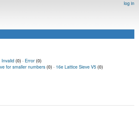
log in
·
Invalid
(0) ·
Error
(0)
eve for smaller numbers
(0) ·
16e Lattice Sieve V5
(0)