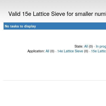
Valid 15e Lattice Sieve for smaller nu
No tasks to display
State:
All
(0) ·
In pro
Application:
All
(0) ·
14e Lattice Sieve
(0) ·
15e Latti