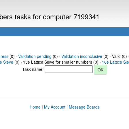
mbers tasks for computer 7199341
gress
(0) ·
Validation pending
(0) ·
Validation inconclusive
(0) · Valid (0) 
ce Sieve
(0) · 15e Lattice Sieve for smaller numbers (0) ·
16e Lattice Si
Task name:
Home
|
My Account
|
Message Boards