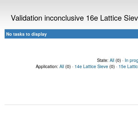
Validation inconclusive 16e Lattice Si
No tasks to display
State:
All
(0) ·
In pro
Application:
All
(0) ·
14e Lattice Sieve
(0) ·
15e Latti