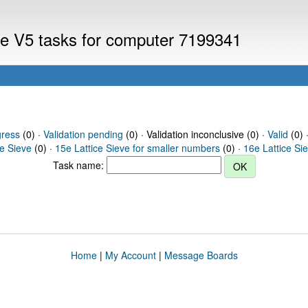
eve V5 tasks for computer 7199341
gress
(0) ·
Validation pending
(0) · Validation inconclusive (0) ·
Valid
(0) 
ce Sieve
(0) ·
15e Lattice Sieve for smaller numbers
(0) ·
16e Lattice Si
Task name:
Home
|
My Account
|
Message Boards