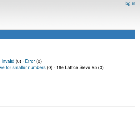
log in
·
Invalid
(0) ·
Error
(0)
eve for smaller numbers
(0) · 16e Lattice Sieve V5 (0)