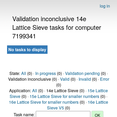
log in
Validation inconclusive 14e
Lattice Sieve tasks for computer
7199341
No tasks to display
State:
All
(0) ·
In progress
(0) ·
Validation pending
(0) ·
Validation inconclusive (0) ·
Valid
(0) ·
Invalid
(0) ·
Error
(0)
Application:
All
(0) · 14e Lattice Sieve (0) ·
15e Lattice
Sieve
(0) ·
15e Lattice Sieve for smaller numbers
(0) ·
16e Lattice Sieve for smaller numbers
(0) ·
16e Lattice
Sieve V5
(0)
Task name: