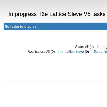
In progress 16e Lattice Sieve V5 task
No tasks to display
State:
All
(0) · In pro
Application:
All
(0) ·
14e Lattice Sieve
(0) ·
15e Latti