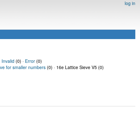
log in
·
Invalid
(0) ·
Error
(0)
eve for smaller numbers
(0) · 16e Lattice Sieve V5 (0)