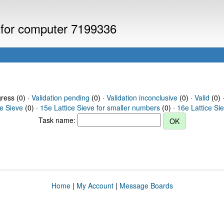
s for computer 7199336
gress (0) ·
Validation pending
(0) ·
Validation inconclusive
(0) ·
Valid
(0) 
ce Sieve
(0) ·
15e Lattice Sieve for smaller numbers
(0) ·
16e Lattice Si
Task name:
Home
|
My Account
|
Message Boards