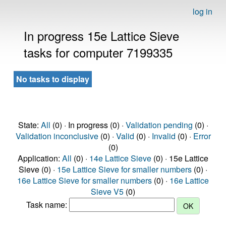
log in
In progress 15e Lattice Sieve
tasks for computer 7199335
No tasks to display
State:
All
(0) · In progress (0) ·
Validation pending
(0) ·
Validation inconclusive
(0) ·
Valid
(0) ·
Invalid
(0) ·
Error
(0)
Application:
All
(0) ·
14e Lattice Sieve
(0) · 15e Lattice
Sieve (0) ·
15e Lattice Sieve for smaller numbers
(0) ·
16e Lattice Sieve for smaller numbers
(0) ·
16e Lattice
Sieve V5
(0)
Task name: