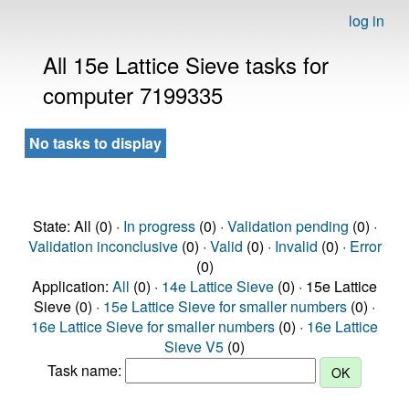
log in
All 15e Lattice Sieve tasks for
computer 7199335
No tasks to display
State: All (0) ·
In progress
(0) ·
Validation pending
(0) ·
Validation inconclusive
(0) ·
Valid
(0) ·
Invalid
(0) ·
Error
(0)
Application:
All
(0) ·
14e Lattice Sieve
(0) · 15e Lattice
Sieve (0) ·
15e Lattice Sieve for smaller numbers
(0) ·
16e Lattice Sieve for smaller numbers
(0) ·
16e Lattice
Sieve V5
(0)
Task name: