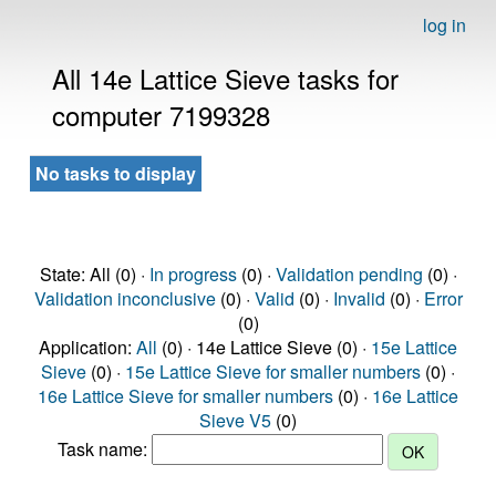
log in
All 14e Lattice Sieve tasks for
computer 7199328
No tasks to display
State: All (0) ·
In progress
(0) ·
Validation pending
(0) ·
Validation inconclusive
(0) ·
Valid
(0) ·
Invalid
(0) ·
Error
(0)
Application:
All
(0) · 14e Lattice Sieve (0) ·
15e Lattice
Sieve
(0) ·
15e Lattice Sieve for smaller numbers
(0) ·
16e Lattice Sieve for smaller numbers
(0) ·
16e Lattice
Sieve V5
(0)
Task name: