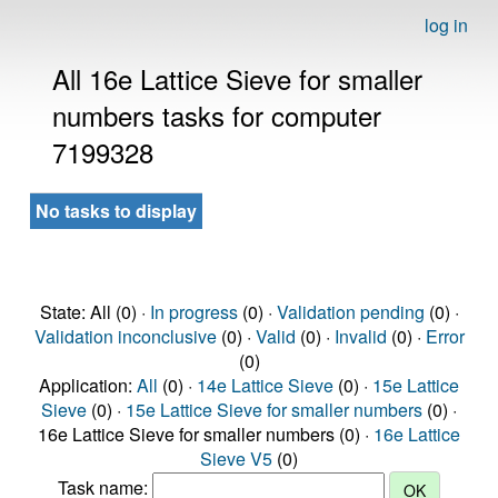
log in
All 16e Lattice Sieve for smaller
numbers tasks for computer
7199328
No tasks to display
State: All (0) ·
In progress
(0) ·
Validation pending
(0) ·
Validation inconclusive
(0) ·
Valid
(0) ·
Invalid
(0) ·
Error
(0)
Application:
All
(0) ·
14e Lattice Sieve
(0) ·
15e Lattice
Sieve
(0) ·
15e Lattice Sieve for smaller numbers
(0) ·
16e Lattice Sieve for smaller numbers (0) ·
16e Lattice
Sieve V5
(0)
Task name: