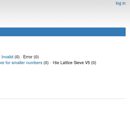
log in
·
Invalid
(0) · Error (0)
eve for smaller numbers
(0) · 16e Lattice Sieve V5 (0)