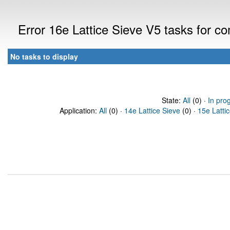
Error 16e Lattice Sieve V5 tasks for 
No tasks to display
State:
All
(0) ·
In pro
Application:
All
(0) ·
14e Lattice Sieve
(0) ·
15e Latti