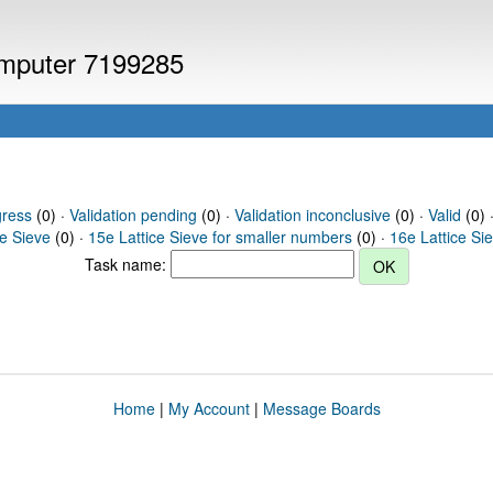
computer 7199285
gress
(0) ·
Validation pending
(0) ·
Validation inconclusive
(0) ·
Valid
(0) 
ce Sieve
(0) ·
15e Lattice Sieve for smaller numbers
(0) ·
16e Lattice Si
Task name:
Home
|
My Account
|
Message Boards