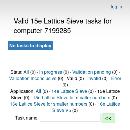
log in
Valid 15e Lattice Sieve tasks for
computer 7199285
No tasks to display
State:
All
(0) ·
In progress
(0) ·
Validation pending
(0) ·
Validation inconclusive
(0) · Valid (0) ·
Invalid
(0) ·
Error
(0)
Application:
All
(0) ·
14e Lattice Sieve
(0) · 15e Lattice
Sieve (0) ·
15e Lattice Sieve for smaller numbers
(0) ·
16e Lattice Sieve for smaller numbers
(0) ·
16e Lattice
Sieve V5
(0)
Task name: