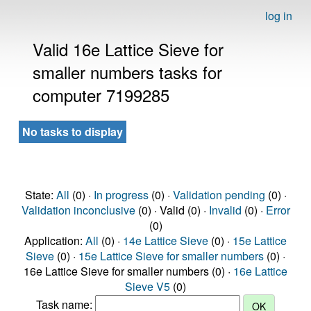
log in
Valid 16e Lattice Sieve for
smaller numbers tasks for
computer 7199285
No tasks to display
State:
All
(0) ·
In progress
(0) ·
Validation pending
(0) ·
Validation inconclusive
(0) · Valid (0) ·
Invalid
(0) ·
Error
(0)
Application:
All
(0) ·
14e Lattice Sieve
(0) ·
15e Lattice
Sieve
(0) ·
15e Lattice Sieve for smaller numbers
(0) ·
16e Lattice Sieve for smaller numbers (0) ·
16e Lattice
Sieve V5
(0)
Task name: