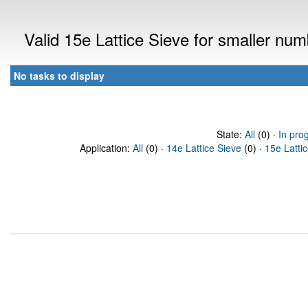
Valid 15e Lattice Sieve for smaller nu
No tasks to display
State:
All
(0) ·
In pro
Application:
All
(0) ·
14e Lattice Sieve
(0) ·
15e Latti