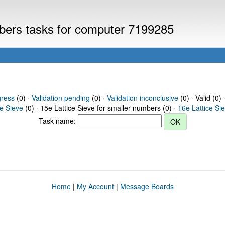
mbers tasks for computer 7199285
gress
(0) ·
Validation pending
(0) ·
Validation inconclusive
(0) · Valid (0) 
ce Sieve
(0) · 15e Lattice Sieve for smaller numbers (0) ·
16e Lattice Si
Task name:
Home
|
My Account
|
Message Boards