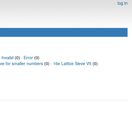
log in
·
Invalid
(0) ·
Error
(0)
eve for smaller numbers
(0) ·
16e Lattice Sieve V5
(0)