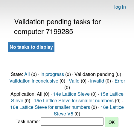
log in
Validation pending tasks for
computer 7199285
No tasks to display
State:
All
(0) ·
In progress
(0) · Validation pending (0) ·
Validation inconclusive
(0) ·
Valid
(0) ·
Invalid
(0) ·
Error
(0)
Application: All (0) ·
14e Lattice Sieve
(0) ·
15e Lattice
Sieve
(0) ·
15e Lattice Sieve for smaller numbers
(0) ·
16e Lattice Sieve for smaller numbers
(0) ·
16e Lattice
Sieve V5
(0)
Task name: