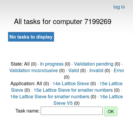
log in
All tasks for computer 7199269
No tasks to display
State: All (0) ·
In progress
(0) ·
Validation pending
(0) ·
Validation inconclusive
(0) ·
Valid
(0) ·
Invalid
(0) ·
Error
(0)
Application: All (0) ·
14e Lattice Sieve
(0) ·
15e Lattice
Sieve
(0) ·
15e Lattice Sieve for smaller numbers
(0) ·
16e Lattice Sieve for smaller numbers
(0) ·
16e Lattice
Sieve V5
(0)
Task name: