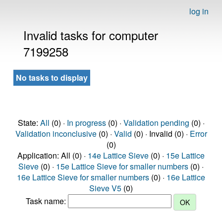
log in
Invalid tasks for computer
7199258
No tasks to display
State:
All
(0) ·
In progress
(0) ·
Validation pending
(0) ·
Validation inconclusive
(0) ·
Valid
(0) · Invalid (0) ·
Error
(0)
Application: All (0) ·
14e Lattice Sieve
(0) ·
15e Lattice
Sieve
(0) ·
15e Lattice Sieve for smaller numbers
(0) ·
16e Lattice Sieve for smaller numbers
(0) ·
16e Lattice
Sieve V5
(0)
Task name: