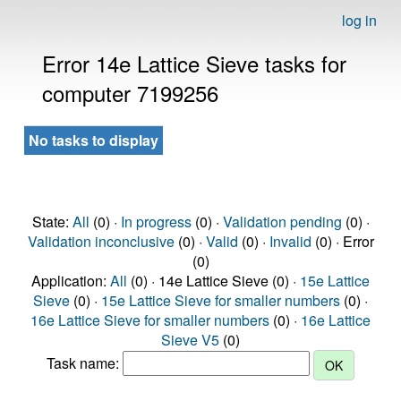
log in
Error 14e Lattice Sieve tasks for
computer 7199256
No tasks to display
State:
All
(0) ·
In progress
(0) ·
Validation pending
(0) ·
Validation inconclusive
(0) ·
Valid
(0) ·
Invalid
(0) · Error
(0)
Application:
All
(0) · 14e Lattice Sieve (0) ·
15e Lattice
Sieve
(0) ·
15e Lattice Sieve for smaller numbers
(0) ·
16e Lattice Sieve for smaller numbers
(0) ·
16e Lattice
Sieve V5
(0)
Task name: