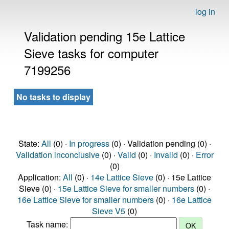
log in
Validation pending 15e Lattice
Sieve tasks for computer
7199256
No tasks to display
State:
All
(0) ·
In progress
(0) · Validation pending (0) ·
Validation inconclusive
(0) ·
Valid
(0) ·
Invalid
(0) ·
Error
(0)
Application:
All
(0) ·
14e Lattice Sieve
(0) · 15e Lattice
Sieve (0) ·
15e Lattice Sieve for smaller numbers
(0) ·
16e Lattice Sieve for smaller numbers
(0) ·
16e Lattice
Sieve V5
(0)
Task name: