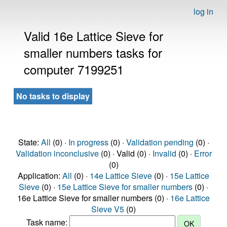
log in
Valid 16e Lattice Sieve for
smaller numbers tasks for
computer 7199251
No tasks to display
State:
All
(0) ·
In progress
(0) ·
Validation pending
(0) ·
Validation inconclusive
(0) · Valid (0) ·
Invalid
(0) ·
Error
(0)
Application:
All
(0) ·
14e Lattice Sieve
(0) ·
15e Lattice
Sieve
(0) ·
15e Lattice Sieve for smaller numbers
(0) ·
16e Lattice Sieve for smaller numbers (0) ·
16e Lattice
Sieve V5
(0)
Task name: