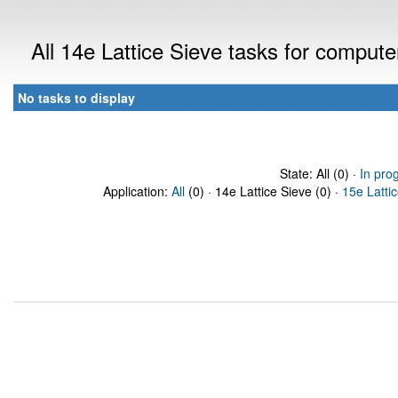
All 14e Lattice Sieve tasks for comput
No tasks to display
State: All (0) ·
In pro
Application:
All
(0) · 14e Lattice Sieve (0) ·
15e Latti