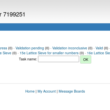
er 7199251
gress
(0) ·
Validation pending
(0) ·
Validation inconclusive
(0) ·
Valid
(0) 
ce Sieve
(0) ·
15e Lattice Sieve for smaller numbers
(0) ·
16e Lattice Si
Task name:
Home
|
My Account
|
Message Boards