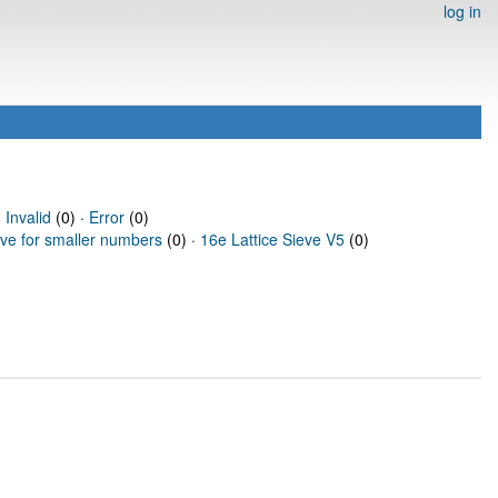
log in
·
Invalid
(0) ·
Error
(0)
eve for smaller numbers
(0) ·
16e Lattice Sieve V5
(0)