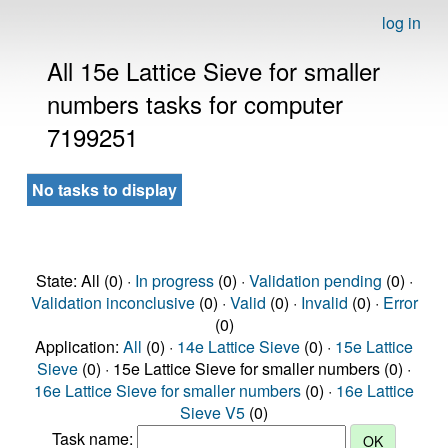
log in
All 15e Lattice Sieve for smaller
numbers tasks for computer
7199251
No tasks to display
State: All (0) ·
In progress
(0) ·
Validation pending
(0) ·
Validation inconclusive
(0) ·
Valid
(0) ·
Invalid
(0) ·
Error
(0)
Application:
All
(0) ·
14e Lattice Sieve
(0) ·
15e Lattice
Sieve
(0) · 15e Lattice Sieve for smaller numbers (0) ·
16e Lattice Sieve for smaller numbers
(0) ·
16e Lattice
Sieve V5
(0)
Task name: