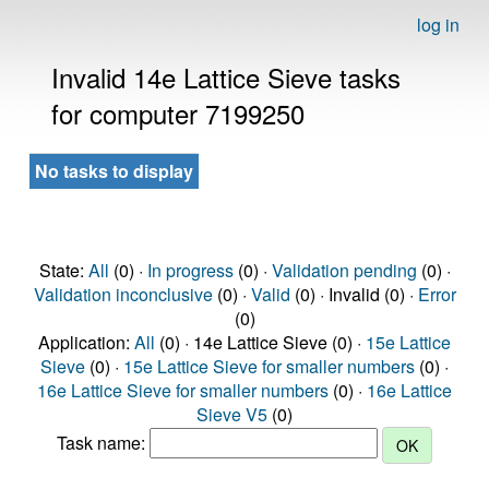
log in
Invalid 14e Lattice Sieve tasks
for computer 7199250
No tasks to display
State:
All
(0) ·
In progress
(0) ·
Validation pending
(0) ·
Validation inconclusive
(0) ·
Valid
(0) · Invalid (0) ·
Error
(0)
Application:
All
(0) · 14e Lattice Sieve (0) ·
15e Lattice
Sieve
(0) ·
15e Lattice Sieve for smaller numbers
(0) ·
16e Lattice Sieve for smaller numbers
(0) ·
16e Lattice
Sieve V5
(0)
Task name: