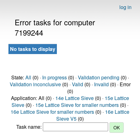
log in
Error tasks for computer
7199244
No tasks to display
State:
All
(0) ·
In progress
(0) ·
Validation pending
(0) ·
Validation inconclusive
(0) ·
Valid
(0) ·
Invalid
(0) · Error
(0)
Application: All (0) ·
14e Lattice Sieve
(0) ·
15e Lattice
Sieve
(0) ·
15e Lattice Sieve for smaller numbers
(0) ·
16e Lattice Sieve for smaller numbers
(0) ·
16e Lattice
Sieve V5
(0)
Task name: