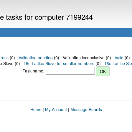
eve tasks for computer 7199244
gress
(0) ·
Validation pending
(0) · Validation inconclusive (0) ·
Valid
(0) 
ce Sieve (0) ·
15e Lattice Sieve for smaller numbers
(0) ·
16e Lattice Si
Task name:
Home
|
My Account
|
Message Boards