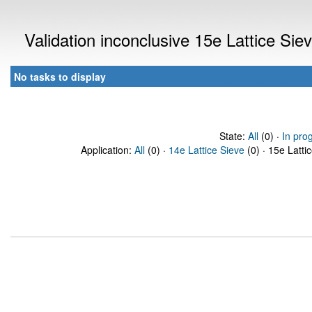
Validation inconclusive 15e Lattice Si
No tasks to display
State:
All
(0) ·
In pro
Application:
All
(0) ·
14e Lattice Sieve
(0) · 15e Latti