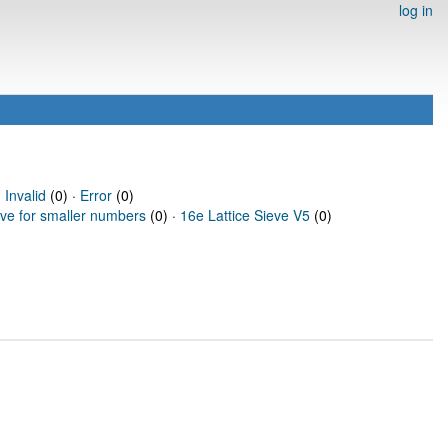
log in
·
Invalid
(0) ·
Error
(0)
eve for smaller numbers
(0) ·
16e Lattice Sieve V5
(0)