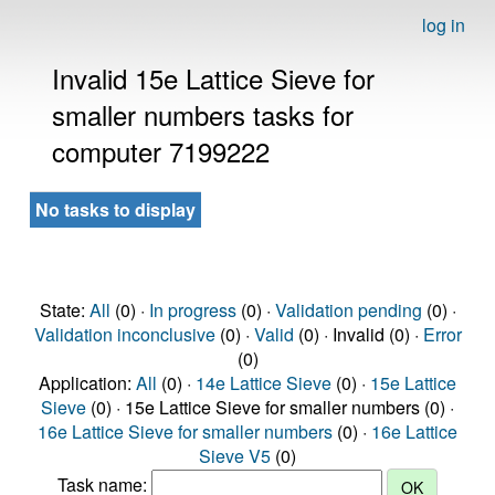
log in
Invalid 15e Lattice Sieve for
smaller numbers tasks for
computer 7199222
No tasks to display
State:
All
(0) ·
In progress
(0) ·
Validation pending
(0) ·
Validation inconclusive
(0) ·
Valid
(0) · Invalid (0) ·
Error
(0)
Application:
All
(0) ·
14e Lattice Sieve
(0) ·
15e Lattice
Sieve
(0) · 15e Lattice Sieve for smaller numbers (0) ·
16e Lattice Sieve for smaller numbers
(0) ·
16e Lattice
Sieve V5
(0)
Task name: