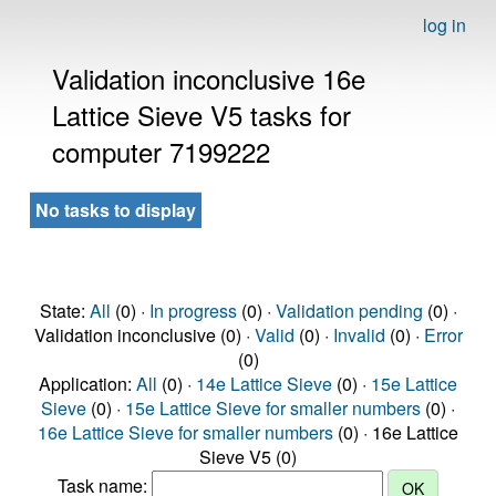
log in
Validation inconclusive 16e
Lattice Sieve V5 tasks for
computer 7199222
No tasks to display
State:
All
(0) ·
In progress
(0) ·
Validation pending
(0) ·
Validation inconclusive (0) ·
Valid
(0) ·
Invalid
(0) ·
Error
(0)
Application:
All
(0) ·
14e Lattice Sieve
(0) ·
15e Lattice
Sieve
(0) ·
15e Lattice Sieve for smaller numbers
(0) ·
16e Lattice Sieve for smaller numbers
(0) · 16e Lattice
Sieve V5 (0)
Task name: