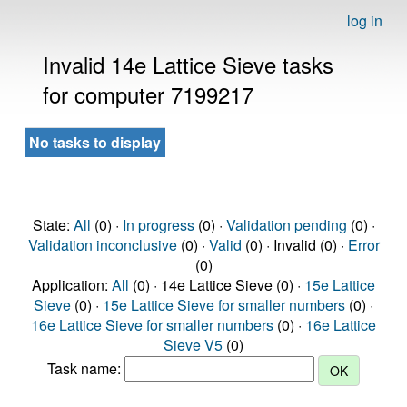
log in
Invalid 14e Lattice Sieve tasks
for computer 7199217
No tasks to display
State:
All
(0) ·
In progress
(0) ·
Validation pending
(0) ·
Validation inconclusive
(0) ·
Valid
(0) · Invalid (0) ·
Error
(0)
Application:
All
(0) · 14e Lattice Sieve (0) ·
15e Lattice
Sieve
(0) ·
15e Lattice Sieve for smaller numbers
(0) ·
16e Lattice Sieve for smaller numbers
(0) ·
16e Lattice
Sieve V5
(0)
Task name: