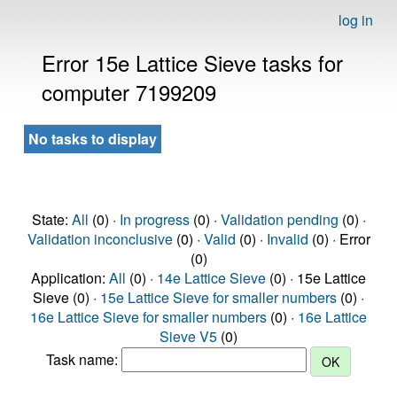
log in
Error 15e Lattice Sieve tasks for
computer 7199209
No tasks to display
State:
All
(0) ·
In progress
(0) ·
Validation pending
(0) ·
Validation inconclusive
(0) ·
Valid
(0) ·
Invalid
(0) · Error
(0)
Application:
All
(0) ·
14e Lattice Sieve
(0) · 15e Lattice
Sieve (0) ·
15e Lattice Sieve for smaller numbers
(0) ·
16e Lattice Sieve for smaller numbers
(0) ·
16e Lattice
Sieve V5
(0)
Task name: