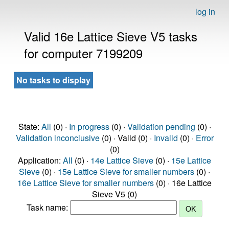
log in
Valid 16e Lattice Sieve V5 tasks
for computer 7199209
No tasks to display
State:
All
(0) ·
In progress
(0) ·
Validation pending
(0) ·
Validation inconclusive
(0) · Valid (0) ·
Invalid
(0) ·
Error
(0)
Application:
All
(0) ·
14e Lattice Sieve
(0) ·
15e Lattice
Sieve
(0) ·
15e Lattice Sieve for smaller numbers
(0) ·
16e Lattice Sieve for smaller numbers
(0) · 16e Lattice
Sieve V5 (0)
Task name: