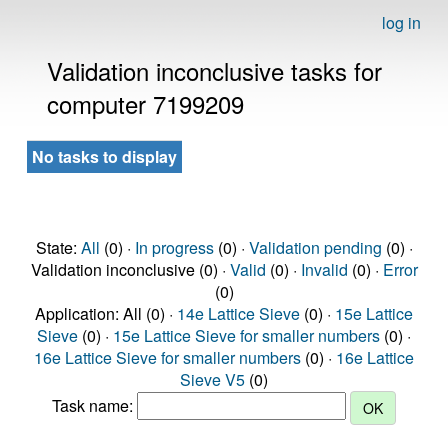
log in
Validation inconclusive tasks for
computer 7199209
No tasks to display
State:
All
(0) ·
In progress
(0) ·
Validation pending
(0) ·
Validation inconclusive (0) ·
Valid
(0) ·
Invalid
(0) ·
Error
(0)
Application: All (0) ·
14e Lattice Sieve
(0) ·
15e Lattice
Sieve
(0) ·
15e Lattice Sieve for smaller numbers
(0) ·
16e Lattice Sieve for smaller numbers
(0) ·
16e Lattice
Sieve V5
(0)
Task name: