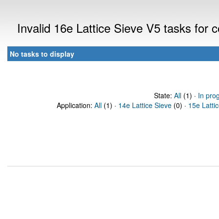
Invalid 16e Lattice Sieve V5 tasks for
No tasks to display
State:
All
(1) ·
In pro
Application:
All
(1) ·
14e Lattice Sieve
(0) ·
15e Latti