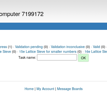
 computer 7199172
gress
(1) ·
Validation pending
(0) ·
Validation inconclusive
(0) ·
Valid
(0) ·
ce Sieve
(0) ·
15e Lattice Sieve for smaller numbers
(0) ·
16e Lattice Si
Task name:
Home
|
My Account
|
Message Boards