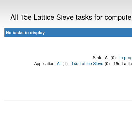
All 15e Lattice Sieve tasks for comput
No tasks to display
State: All (0) ·
In pro
Application:
All
(1) ·
14e Lattice Sieve
(0) · 15e Latti