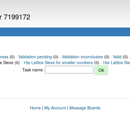
er 7199172
gress
(0) ·
Validation pending
(0) ·
Validation inconclusive
(0) ·
Valid
(0) 
ce Sieve (0) ·
15e Lattice Sieve for smaller numbers
(0) ·
16e Lattice Si
Task name:
Home
|
My Account
|
Message Boards