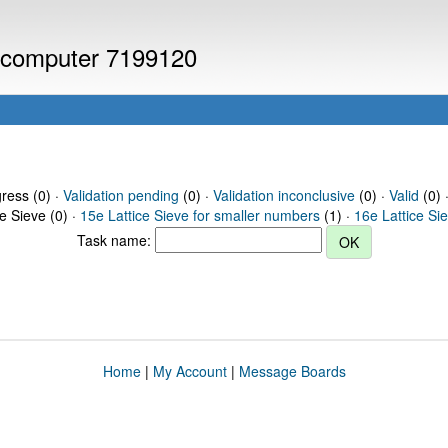
or computer 7199120
gress (0) ·
Validation pending
(0) ·
Validation inconclusive
(0) ·
Valid
(0) 
ce Sieve (0) ·
15e Lattice Sieve for smaller numbers
(1) ·
16e Lattice Si
Task name:
Home
|
My Account
|
Message Boards