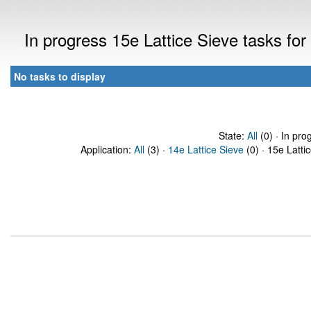
In progress 15e Lattice Sieve tasks f
No tasks to display
State:
All
(0) · In pro
Application:
All
(3) ·
14e Lattice Sieve
(0) · 15e Latti