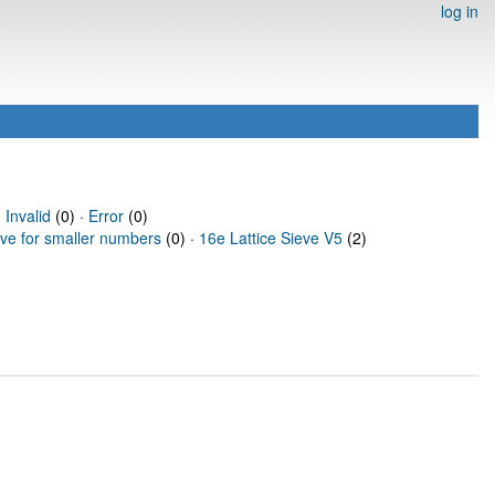
log in
·
Invalid
(0) ·
Error
(0)
eve for smaller numbers
(0) ·
16e Lattice Sieve V5
(2)