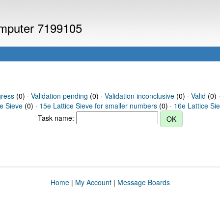
computer 7199105
gress
(0) ·
Validation pending
(0) ·
Validation inconclusive
(0) ·
Valid
(0) 
ce Sieve
(0) ·
15e Lattice Sieve for smaller numbers
(0) ·
16e Lattice Si
Task name:
Home
|
My Account
|
Message Boards