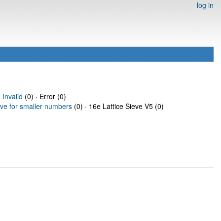
log in
·
Invalid
(0) · Error (0)
eve for smaller numbers
(0) · 16e Lattice Sieve V5 (0)