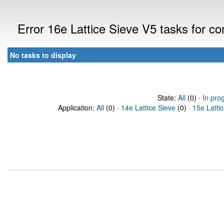
Error 16e Lattice Sieve V5 tasks for 
No tasks to display
State:
All
(0) ·
In pro
Application:
All
(0) ·
14e Lattice Sieve
(0) ·
15e Latti