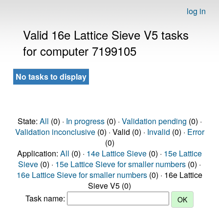
log in
Valid 16e Lattice Sieve V5 tasks
for computer 7199105
No tasks to display
State:
All
(0) ·
In progress
(0) ·
Validation pending
(0) ·
Validation inconclusive
(0) · Valid (0) ·
Invalid
(0) ·
Error
(0)
Application:
All
(0) ·
14e Lattice Sieve
(0) ·
15e Lattice
Sieve
(0) ·
15e Lattice Sieve for smaller numbers
(0) ·
16e Lattice Sieve for smaller numbers
(0) · 16e Lattice
Sieve V5 (0)
Task name: